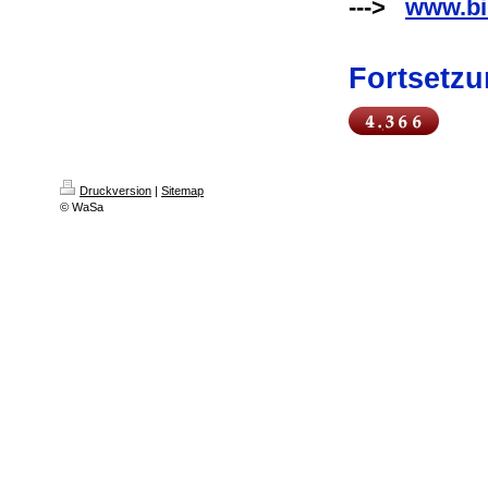
--->
www.bi
Fortsetzun
Druckversion
|
Sitemap
© WaSa