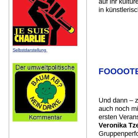
auf ihr kult
in künstleri
Selbstdarstellung
FOOOOT
Und dann – zw
auch noch mit
ersten Verans
Veronika Tz
Gruppenperf