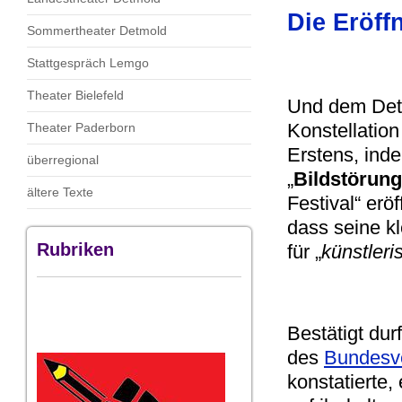
Die Eröff
Sommertheater Detmold
Stattgespräch Lemgo
Theater Bielefeld
Und dem De
Konstellation
Theater Paderborn
Erstens, ind
überregional
„
Bildstörung
ältere Texte
Festival“ erö
dass seine kl
Rubriken
für „
künstleri
Bestätigt durf
des
Bundesve
konstatierte,