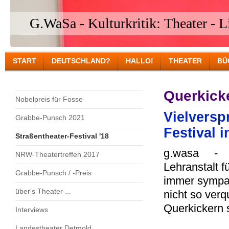
G.WaSa - Kulturkritik: Theater - Li
START
DEUTSCHLAND?
HALLO!
THEATER
BÜ
Querkick
Nobelpreis für Fosse
Vielversp
Grabbe-Punsch 2021
Festival 
Straßentheater-Festival '18
g.wasa - D
NRW-Theatertreffen 2017
Lehranstalt f
Grabbe-Punsch / -Preis
immer sympat
über's Theater ...
nicht so verq
Querkickern s
Interviews
Landestheater Detmold