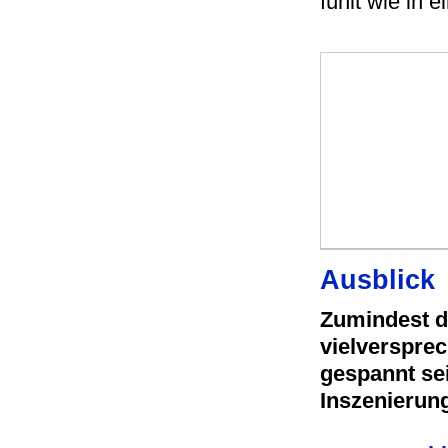
fühlt wie in
Ausblick
Zumindest d
vielversprec
gespannt se
Inszenierun