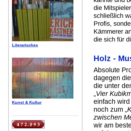
die Mitspiele
schließlich w
Profis, sonde
Kämmerer ang
die sich für 
Literarisches
Holz - Mus
Absolute Pr
dagegen die
die unter de
„
Vier Kubikm
einfach wir
Kunst & Kultur
noch zum „
K
zwischen M
wir am best