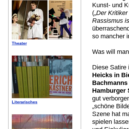
Kunst- und Ku
(„
Der Kritiker
Rassismus is
überraschende
so mancher in
Theater
Was will man
Diese Satire
Heicks in Bi
Bachmanns
Hamburger 
gut verborge
Literarisches
„schöne Bilde
Szene hat ma
spielen lass