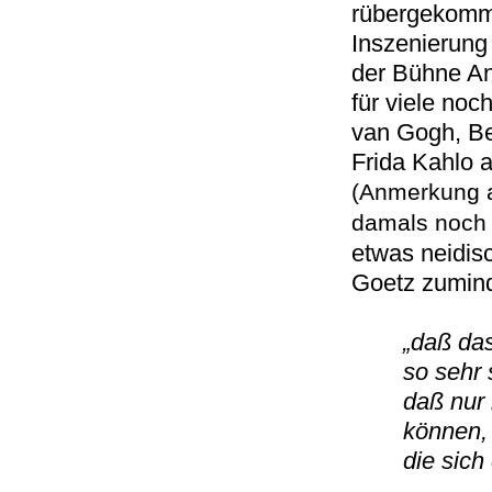
rübergekomme
Inszenierung 
der Bühne An
für viele no
van Gogh, Be
Frida Kahlo a
(Anmerkung a
damals noch 
etwas neidisc
Goetz zumind
„daß das
so sehr 
daß nur 
können,
die sich