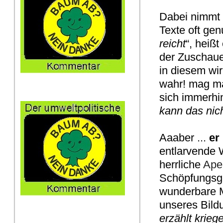
Dabei nimmt e
Texte oft gen
reicht
“, heißt
der Zuschauer
in diesem wir
wahr! mag m
sich immerhi
kann das nic
Aaaber ...
er
entlarvende W
herrliche
Ape
Schöpfungsges
wunderbare M
unseres Bild
erzählt krieg