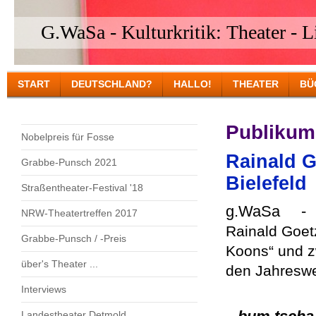
G.WaSa - Kulturkritik: Theater - Li
START
DEUTSCHLAND?
HALLO!
THEATER
BÜ
Publikum
Nobelpreis für Fosse
Rainald G
Grabbe-Punsch 2021
Bielefeld
Straßentheater-Festival '18
g.WaSa 
NRW-Theatertreffen 2017
Rainald Goet
Grabbe-Punsch / -Preis
Koons“ und z
über's Theater ...
den Jahreswe
Interviews
Landestheater Detmold