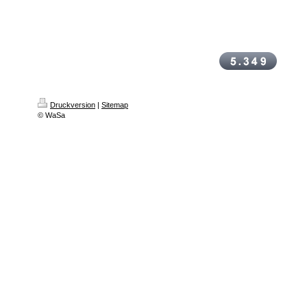
Druckversion
|
Sitemap
© WaSa