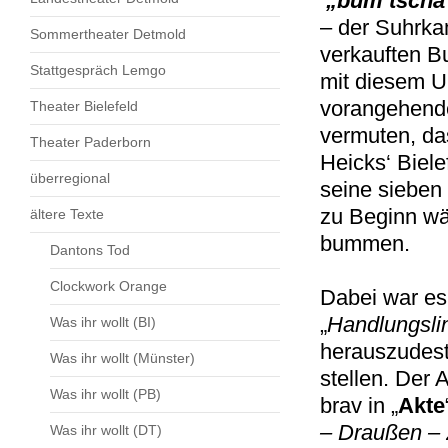
„bum tscha
– der Suhrkam
Sommertheater Detmold
verkauften Bu
Stattgespräch Lemgo
mit diesem Un
vorangehende
Theater Bielefeld
vermuten, das
Theater Paderborn
Heicks‘ Biele
überregional
seine sieben 
zu Beginn wä
ältere Texte
bummen.
Dantons Tod
Clockwork Orange
Dabei war es
„
Handlungsli
Was ihr wollt (BI)
herauszudesti
Was ihr wollt (Münster)
stellen. Der A
Was ihr wollt (PB)
brav in „
Akte
– Draußen – 2
Was ihr wollt (DT)