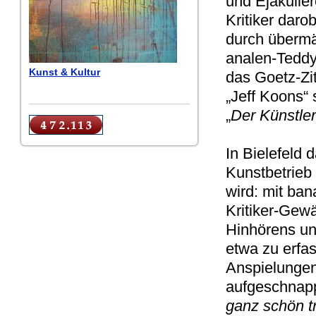
und Ejakulier
Kritiker daro
durch übermä
analen-Teddy
Kunst & Kultur
das Goetz-Zi
„Jeff Koons“ 
„
Der Künstler 
In Bielefeld 
Kunstbetrieb 
wird: mit ba
Kritiker-Gewä
Hinhörens un
etwa zu erfas
Anspielungen
aufgeschnapp
ganz schön t