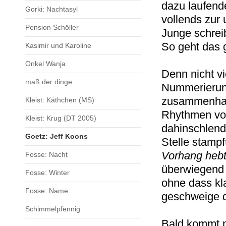
dazu laufend
Gorki: Nachtasyl
vollends zur
Pension Schöller
Junge schreib
So geht das 
Kasimir und Karoline
Onkel Wanja
Denn nicht vi
maß der dinge
Nummerierun
zusammenhang
Kleist: Käthchen (MS)
Rhythmen vor
Kleist: Krug (DT 2005)
dahinschlend
Goetz: Jeff Koons
Stelle stampft
Vorhang hebt 
Fosse: Nacht
überwiegend 
Fosse: Winter
ohne dass kl
Fosse: Name
geschweige 
Schimmelpfennig
Bald kommt 