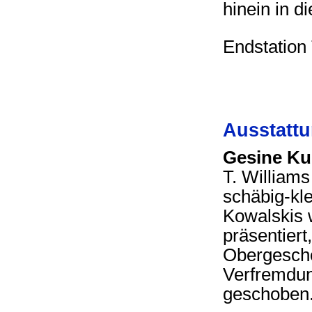
hinein in d
Endstation
Ausstatt
Gesine K
T. William
schäbig-kl
Kowalskis 
präsentiert
Obergescho
Verfremdun
geschoben