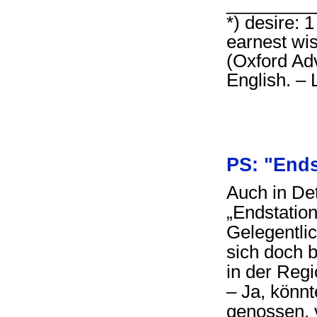
________
*) desire: 
earnest wis
(Oxford Ad
English. –
PS: "Ends
Auch in De
„Endstatio
Gelegentlic
sich doch 
in der Reg
– Ja, könn
genossen, 