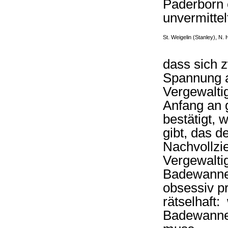
Paderborn 
unvermitte
St. Weigelin (Stanley), N.
dass sich 
Spannung a
Vergewalti
Anfang an 
bestätigt,
gibt, das 
Nachvollzie
Vergewaltig
Badewanne 
obsessiv pr
rätselhaft
Badewannen