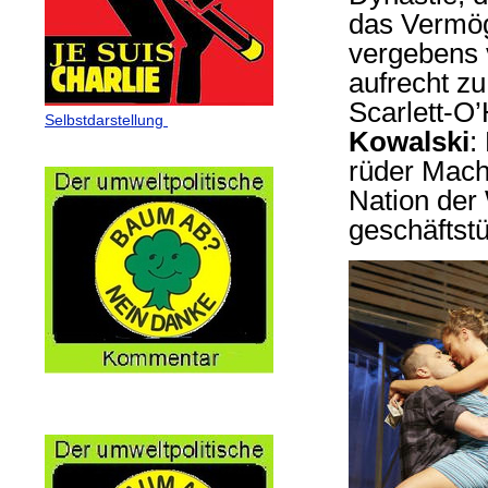
das Vermög
vergebens v
aufrecht zu
Scarlett-O
Selbstdarstellung
Kowalski
:
rüder Macho
Nation der
geschäftst