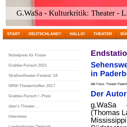
G.WaSa - Kulturkritik: Theater - Li
START
DEUTSCHLAND?
HALLO!
THEATER
BÜ
Endstati
Nobelpreis für Fosse
Sehenswer
Grabbe-Punsch 2021
in Pader
Straßentheater-Festival '18
Alle Fotos: Theater Pader
NRW-Theatertreffen 2017
Der Autor
Grabbe-Punsch / -Preis
g.WaSa -
über's Theater ...
(Thomas La
Interviews
Mississippi
Landestheater Detmold