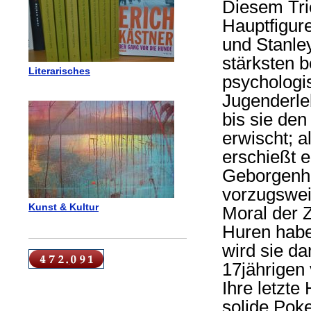
Diesem Trie
Hauptfigure
und Stanley
stärksten b
Literarisches
psychologi
Jugenderleb
bis sie de
erwischt; a
erschießt e
Geborgenhe
vorzugswei
Kunst & Kultur
Moral der 
Huren habe
wird sie da
17jährigen v
Ihre letzte
solide Pok