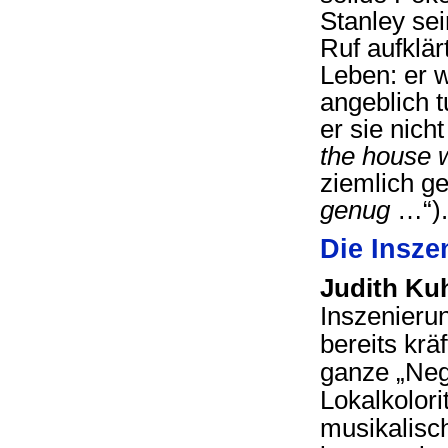
Stanley se
Ruf aufklär
Leben: er w
angeblich t
er sie nicht
the house 
ziemlich ge
genug
…“
Die Insze
Judith Ku
Inszenieru
bereits krä
ganze „Neg
Lokalkolori
musikalisc