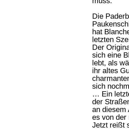
muss.
Die Paderb
Paukenschl
hat Blanche
letzten Sze
Der Origin
sich eine B
lebt, als w
ihr altes G
charmanten
sich nochm
… Ein letz
der Straße
an diesem 
es von der 
Jetzt reißt