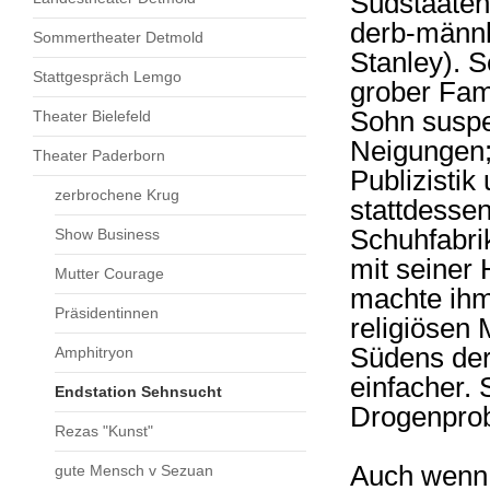
Südstaatena
derb-männl
Sommertheater Detmold
Stanley). 
Stattgespräch Lemgo
grober Fami
Sohn suspek
Theater Bielefeld
Neigungen;
Theater Paderborn
Publizisti
zerbrochene Krug
stattdessen
Schuhfabri
Show Business
mit seiner 
Mutter Courage
machte ihm
Präsidentinnen
religiösen
Südens der
Amphitryon
einfacher. 
Endstation Sehnsucht
Drogenpro
Rezas "Kunst"
Auch wenn u
gute Mensch v Sezuan