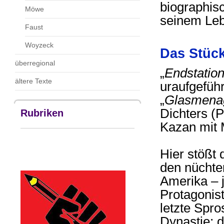
biographisc
Möwe
seinem Leb
Faust
Woyzeck
Das Stüc
überregional
„
Endstatio
ältere Texte
uraufgefüh
„
Glasmena
Dichters (P
Rubriken
Kazan mit 
Hier stößt 
den nüchte
Amerika – j
Protagonis
letzte Spro
Dynastie; d