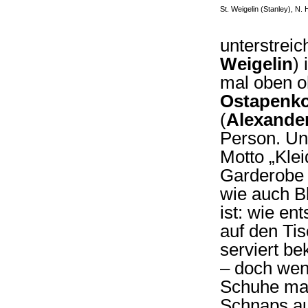
St. Weigelin (Stanley), N.
unterstreic
Weigelin
)
mal oben o
Ostapenk
(
Alexande
Person. U
Motto „Kle
Garderobe 
wie auch B
ist: wie ent
auf den Tis
serviert be
– doch wenn
Schuhe mal
Schnaps au