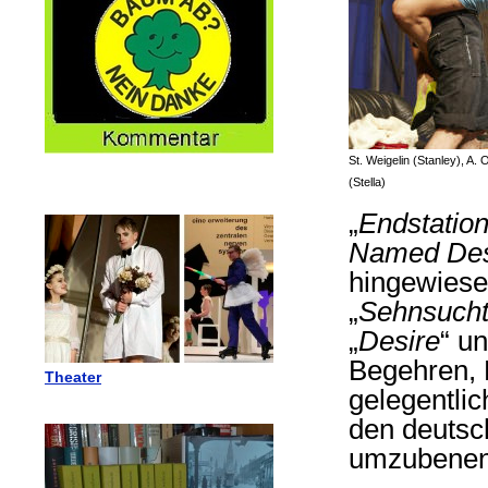
St. Weigelin (Stanley), A.
(Stella)
„
Endstatio
Named Des
hingewiese
„
Sehnsuch
„
Desire
“ u
Begehren, 
Theater
gelegentlic
den deutsch
umzubenen