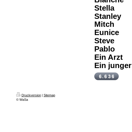
Stella
A
Stanley
S
Mitch
A
Eunice
K
Steve
D
Pablo
W
Ein Ar
Ein junger
Druckversion
|
Sitemap
© WaSa