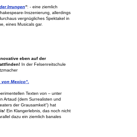
der Irrungen
“
: - e
ine ziemlich
Shakespeare-Inszenierung, allerdings
durchaus vergnügliches Spektakel in
e, eines Musicals gar.
novative eben auf der
ttfinden!
In der Felsenreitschule
etzmacher
 von Mexico“.
perimentellen Texten von – unter
in Artaud (dem Surrealisten und
heaters der Grausamkeit“) hat
is
! Ein Klangerlebnis, das noch nicht
rallel dazu ein ziemlich banales