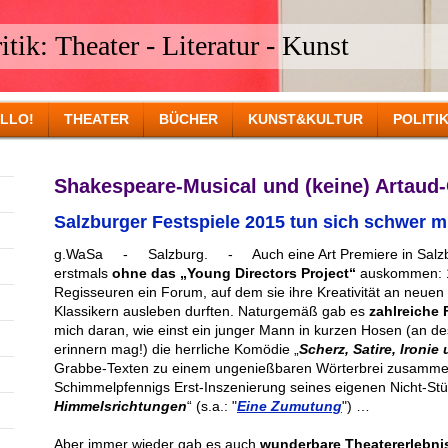
tik: Theater - Literatur - Kunst
LLO!
THEATER
BÜCHER
KUNST&KULTUR
POLITI
Shakespeare-Musical und (keine) Artaud
Salzburger Festspiele 2015 tun sich schwer m
g.WaSa - Salzburg. - Auch eine Art Premiere in Salzbur
erstmals
ohne das „Young Directors Project“
auskommen: 13
Regisseuren ein Forum, auf dem sie ihre Kreativität an neuen
Klassikern ausleben durften. Naturgemäß gab es
zahlreiche 
mich daran, wie einst ein junger Mann in kurzen Hosen (an d
erinnern mag!) die herrliche Komödie „
Scherz, Satire, Ironie
Grabbe-Texten zu einem ungenießbaren Wörterbrei zusammen
Schimmelpfennigs Erst-Inszenierung seines eigenen Nicht-Stü
Himmelsrichtungen
“
(s.a.: "
Eine Zumutung
")
…
Aber immer wieder gab es auch
wunderbare Theatererlebni