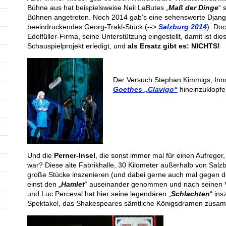
Bühne aus hat beispielsweise Neil LaButes „
Maß der Dinge
“ 
Bühnen angetreten. Noch 2014 gab’s eine sehenswerte Djan
beeindruckendes Georg-Trakl-Stück (-->
Salzburg 2014
). Doc
Edelfüller-Firma, seine Unterstützung eingestellt, damit ist di
Schauspielprojekt erledigt, und
als Ersatz gibt es: NICHTS!
Der Versuch Stephan Kimmigs, Inn
Goethes „Clavigo“
hineinzuklopfe
Und die
Perner-Insel
, die sonst immer mal für einen Aufreger
war? Diese alte Fabrikhalle, 30 Kilometer außerhalb von Sal
große Stücke inszenieren (und dabei gerne auch mal gegen de
einst den „
Hamlet
“ auseinander genommen und nach seinen 
und Luc Perceval hat hier seine legendären „
Schlachten
“ ins
Spektakel, das Shakespeares sämtliche Königsdramen zusam