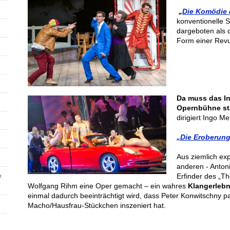
„
Die Komödie 
konventionelle 
dargeboten als 
Form einer Revu
Da muss das In
Opernbühne sta
dirigiert Ingo M
„Die Eroberung
Aus ziemlich ex
anderen - Anton
e
Erfinder des „T
Wolfgang Rihm eine Oper gemacht – ein wahres
Klangerlebn
einmal dadurch beeinträchtigt wird, dass Peter Konwitschny pa
Macho/Hausfrau-Stückchen inszeniert hat.