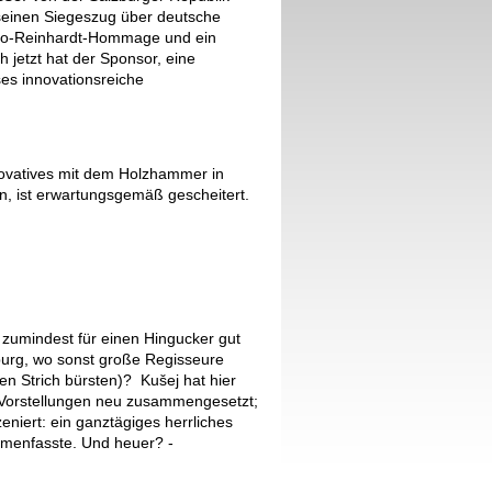
seinen Siegeszug über deutsche
go-Reinhardt-Hommage und ein
h jetzt hat der Sponsor, eine
eses innovationsreiche
ovatives mit dem Holzhammer in
n, ist erwartungsgemäß gescheitert.
, zumindest für einen Hingucker gut
zburg, wo sonst große Regisseure
n Strich bürsten)? Kušej hat hier
Vorstellungen neu zusammengesetzt;
zeniert: ein ganztägiges herrliches
menfasste. Und heuer? -