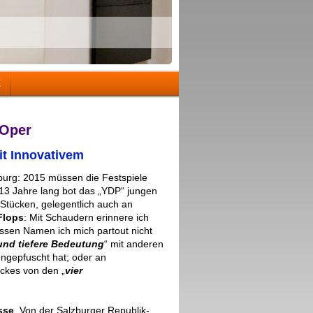
K
-Oper
it Innovativem
g: 2015 müssen die Festspiele
 Jahre lang bot das „YDP“ jungen
 Stücken, gelegentlich auch an
Flops
:
Mit Schaudern erinnere ich
essen Namen ich mich partout nicht
 und tiefere Bedeutung
“ mit anderen
gepfuscht hat; oder an
ckes von den „
vier
sse
.
Von der Salzburger Republik-