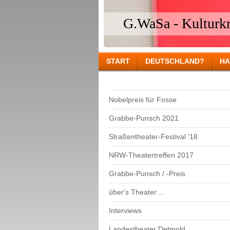
G.WaSa - Kulturkri
START
DEUTSCHLAND?
HA
Nobelpreis für Fosse
Grabbe-Punsch 2021
Straßentheater-Festival '18
NRW-Theatertreffen 2017
Grabbe-Punsch / -Preis
über's Theater ...
Interviews
Landestheater Detmold