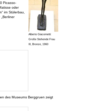
00 Picasso-
Matisse oder
“ im Stülerbau,
„Berliner
Alberto Giacometti:
Große Stehende Frau
III, Bronze, 1960
ten des Museums Berggruen zeigt