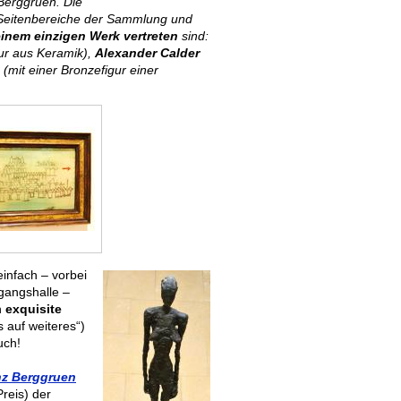
Berggruen. Die
Seitenbereiche der Sammlung und
 einem einzigen Werk vertreten
sind:
tur aus Keramik),
Alexander Calder
(mit einer Bronzefigur einer
infach – vorbei
gangshalle –
h
exquisite
s auf weiteres“)
such!
nz Berggruen
reis) der