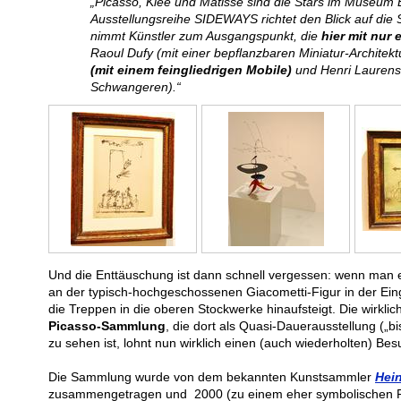
„Picasso, Klee und Matisse sind die Stars im Museum 
Ausstellungsreihe SIDEWAYS richtet den Blick auf die
nimmt Künstler zum Ausgangspunkt, die
hier mit nur
Raoul Dufy (mit einer bepflanzbaren Miniatur-Architek
(mit einem feingliedrigen Mobile)
und Henri Laurens 
Schwangeren).“
Und die Enttäuschung ist dann schnell vergessen: wenn man e
an der typisch-hochgeschossenen Giacometti-Figur in der Ein
die Treppen in die oberen Stockwerke hinaufsteigt. Die wirklic
Picasso-Sammlung
, die dort als Quasi-Dauerausstellung („bi
zu sehen ist, lohnt nun wirklich einen (auch wiederholten) Be
Die Sammlung wurde von dem bekannten Kunstsammler
Hei
zusammengetragen und 2000 (zu einem eher symbolischen P