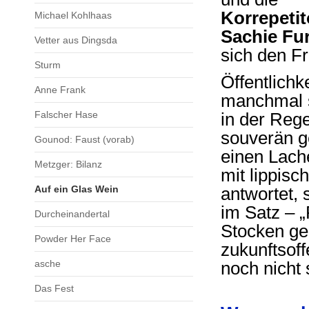
Korrepetit
Michael Kohlhaas
Sachie Fu
Vetter aus Dingsda
sich den F
Sturm
Öffentlichk
Anne Frank
manchmal s
Falscher Hase
in der Reg
souverän g
Gounod: Faust (vorab)
einen Lache
Metzger: Bilanz
mit lippisc
Auf ein Glas Wein
antwortet, 
im Satz – „
Durcheinandertal
Stocken ger
Powder Her Face
zukunftsoff
asche
noch nicht 
Das Fest