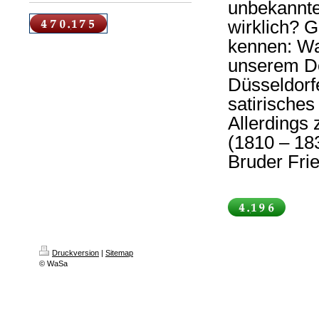
unbekannte
wirklich? 
kennen: Wa
unserem De
Düsseldorf
satirisches
Allerdings
(1810 – 183
Bruder Frie
Druckversion
|
Sitemap
© WaSa