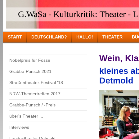
G.WaSa - Kulturkritik: Theater - Li
START
DEUTSCHLAND?
HALLO!
THEATER
BÜ
Wein, Kl
Nobelpreis für Fosse
kleines a
Grabbe-Punsch 2021
Detmold
Straßentheater-Festival '18
NRW-Theatertreffen 2017
Grabbe-Punsch / -Preis
über's Theater ...
Interviews
Landestheater Detmold