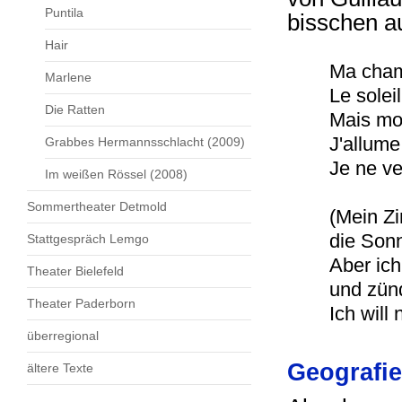
Puntila
bisschen au
Hair
Ma cham
Marlene
Le solei
Die Ratten
Mais moi
J'allume
Grabbes Hermannsschlacht (2009)
Je ne ve
Im weißen Rössel (2008)
Sommertheater Detmold
(Mein Zi
die Sonn
Stattgespräch Lemgo
Aber ic
Theater Bielefeld
und zünd
Theater Paderborn
Ich will 
überregional
Geografie
ältere Texte