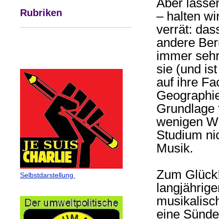
Aber lassen
Rubriken
– halten wi
verrät: das
andere Beru
immer sehr
sie (und is
auf ihre Fa
Geographie 
Grundlage 
wenigen Wo
Studium nic
Musik.
Zum Glück!
Selbstdarstellung
langjährig
musikalisc
eine Sünd