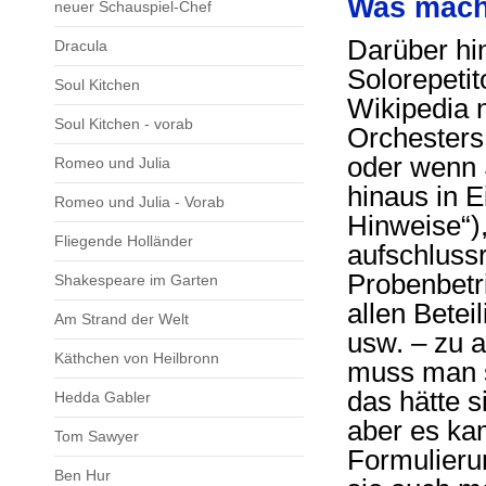
Was macht
neuer Schauspiel-Chef
Darüber hi
Dracula
Solorepetit
Soul Kitchen
Wikipedia n
Soul Kitchen - vorab
Orchesters,
oder wenn 
Romeo und Julia
hinaus in E
Romeo und Julia - Vorab
Hinweise“),
Fliegende Holländer
aufschluss
Probenbetr
Shakespeare im Garten
allen Betei
Am Strand der Welt
usw. – zu 
Käthchen von Heilbronn
muss man s
das hätte s
Hedda Gabler
aber es ka
Tom Sawyer
Formulieru
Ben Hur