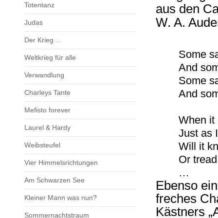
Totentanz
aus den Ca
W. A. Aude
Judas
Der Krieg ...
Some say
Weltkrieg für alle
And some
Verwandlung
Some sa
And som
Charleys Tante
Mefisto forever
When it 
Laurel & Hardy
Just as 
Will it 
Weibsteufel
Or tread
Vier Himmelsrichtungen
…
Am Schwarzen See
Ebenso eind
freches Ch
Kleiner Mann was nun?
Kästners „A
Sommernachtstraum