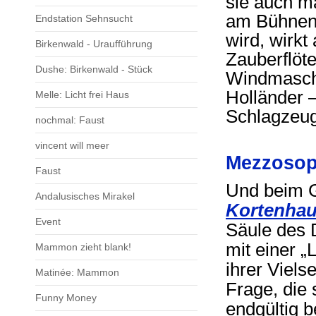
sie auch m
am Bühnenr
Endstation Sehnsucht
wird, wirkt
Birkenwald - Uraufführung
Zauberflöt
Dushe: Birkenwald - Stück
Windmaschi
Holländer –
Melle: Licht frei Haus
Schlagzeuge
nochmal: Faust
vincent will meer
Mezzosopr
Faust
Und beim G
Andalusisches Mirakel
Kortenha
Event
Säule des 
mit einer „
Mammon zieht blank!
ihrer Vielse
Matinée: Mammon
Frage, die s
Funny Money
endgültig b