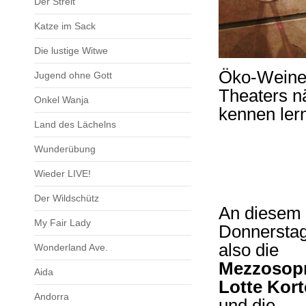
Der Streit
Katze im Sack
Die lustige Witwe
Öko-Weine s
Jugend ohne Gott
Theaters n
Onkel Wanja
kennen lern
Land des Lächelns
Wunderübung
Wieder LIVE!
Der Wildschütz
An diesem
My Fair Lady
Donnerstag
also die
Wonderland Ave.
Mezzosopr
Aida
Lotte Kor
Andorra
und die