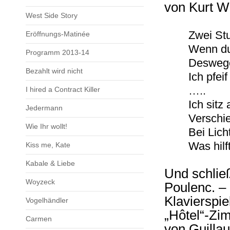
von Kurt We
West Side Story
Zwei Stu
Eröffnungs-Matinée
Wenn du 
Programm 2013-14
Deswegen
Bezahlt wird nicht
Ich pfei
…..
I hired a Contract Killer
Ich sitz
Jedermann
Verschie
Wie Ihr wollt!
Bei Lich
Was hilf
Kiss me, Kate
Kabale & Liebe
Und schließ
Woyzeck
Poulenc. –
Klavierspie
Vogelhändler
„Hôtel“-Zi
Carmen
von Guilla