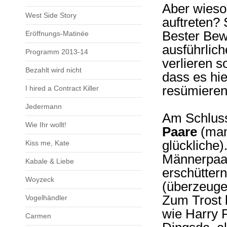
Aber wieso
West Side Story
auftreten? 
Bester Bew
Eröffnungs-Matinée
ausführlic
Programm 2013-14
verlieren s
Bezahlt wird nicht
dass es hi
resümieren
I hired a Contract Killer
Jedermann
Am Schluss
Wie Ihr wollt!
Paare
(man 
glückliche
Kiss me, Kate
Männerpaar
Kabale & Liebe
erschütter
Woyzeck
(überzeug
Zum Trost 
Vogelhändler
wie Harry 
Carmen