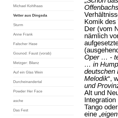
„
Schon das 
Michael Kohlhaas
Offenbachs
Verhältniss
Vetter aus Dingsda
Komik des 
Sturm
Der (vom N
Anne Frank
nämlich vo
aufgesetzte
Falscher Hase
(ausgehend
Gounod: Faust (vorab)
Oper … - t
Metzger: Bilanz
… in Hump
deutschen 
Auf ein Glas Wein
Melodik
“, 
Durcheinandertal
und Provin
Powder Her Face
Alt und Ne
Integratio
asche
Tango oder
Das Fest
eine „
eigen