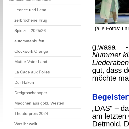
Leonce und Lena
zerbrochene Krug
(alle Fotos: L
Spielzeit 2025/26
automatenbufett
g.wasa 
Clockwork Orange
Nummer kl
Liederabe
Mutter Vater Land
gut, dass d
La Cage aux Folles
möchte man
Der Haken
Dreigroschenoper
Begeister
Mädchen aus gold. Westen
„DAS“ – da
Theaterpreis 2024
am letzten
Detmold. Da
Was ihr wollt