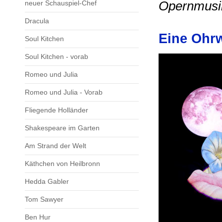
neuer Schauspiel-Chef
Opernmusik
Dracula
Eine Oh
Soul Kitchen
Soul Kitchen - vorab
Romeo und Julia
Romeo und Julia - Vorab
Fliegende Holländer
Shakespeare im Garten
Am Strand der Welt
Käthchen von Heilbronn
Hedda Gabler
Tom Sawyer
Ben Hur