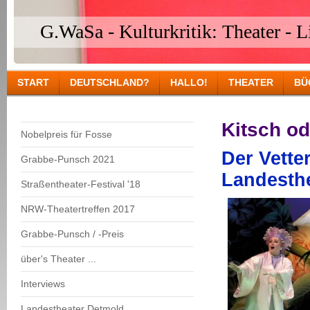
G.WaSa - Kulturkritik: Theater - Li
START
DEUTSCHLAND?
HALLO!
THEATER
BÜ
Kitsch o
Nobelpreis für Fosse
Der Vette
Grabbe-Punsch 2021
Landesth
Straßentheater-Festival '18
NRW-Theatertreffen 2017
Grabbe-Punsch / -Preis
über's Theater ...
Interviews
Landestheater Detmold