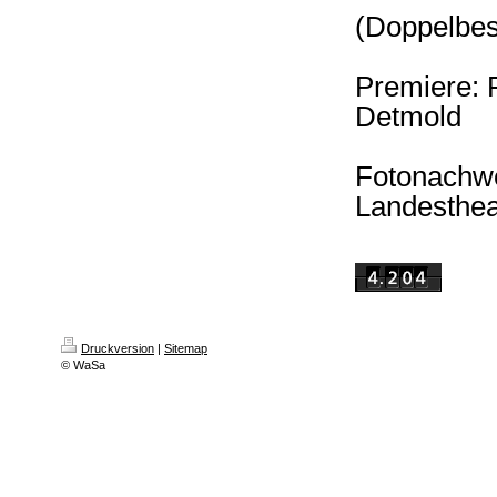
(Doppelbes
Premiere: 
Detmold
Fotonachwe
Landesthea
Druckversion
|
Sitemap
© WaSa