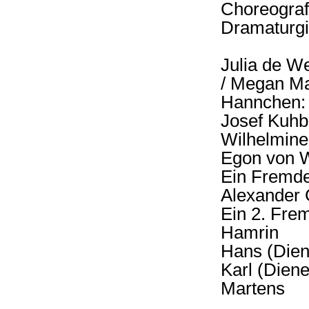
Choreog
Dramatu
Julia de
/ Megan Ma
Hannche
Josef Kuh
Wilhelm
Egon von 
Ein Fre
Alexander 
Ein 2. F
Hamrin
Hans (Di
Karl (Di
Martens