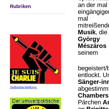
an der mal
Rubriken
eingängige
mal
mitreißend
Musik
, die
György
Mészáros
seinem
begeistert
entlockt. U
Sänger-in
Selbstdarstellung
abgestimmt
Chambers
Pärchen
An