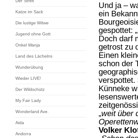
Der Streit
Und ja – w
Katze im Sack
ein Bekannt
Bourgeoisi
Die lustige Witwe
gespottet: „
Jugend ohne Gott
Doch darf 
Onkel Wanja
getrost zu
Einen klein
Land des Lächelns
schon der T
Wunderübung
geographis
Wieder LIVE!
verspottet.
Künneke wis
Der Wildschütz
lesenswert
My Fair Lady
zeitgenöss
Wonderland Ave.
„
weit über 
Operetten
Aida
Volker Klo
Andorra