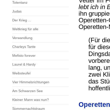
Vetter im F
Totentanz
lebt ich in 
Judas
ihn gruppie
Operetten-
Der Krieg ...
Operetten-
Weltkrieg für alle
Verwandlung
(Für di
für die
Charleys Tante
Dingsda
Mefisto forever
vorberei
Laurel & Hardy
lang, u
zwei Kl
Weibsteufel
das Stü
Vier Himmelsrichtungen
hoffentli
Am Schwarzen See
Kleiner Mann was nun?
Operette
Sommernachtstraum