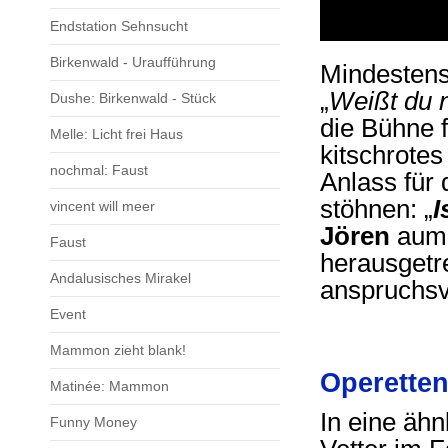
Endstation Sehnsucht
Birkenwald - Uraufführung
Mindestens
„
Weißt du n
Dushe: Birkenwald - Stück
die Bühne f
Melle: Licht frei Haus
kitschrotes
nochmal: Faust
Anlass für 
stöhnen: „
I
vincent will meer
Jören
aumü
Faust
herausgetr
Andalusisches Mirakel
anspruchsvo
Event
Mammon zieht blank!
Operetten
Matinée: Mammon
In eine ähn
Funny Money