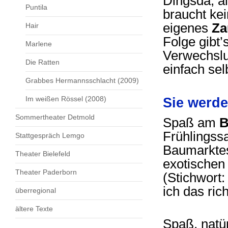
Dingsda, a
Puntila
braucht kei
eigenes
Za
Hair
Folge gibt’
Marlene
Verwechslu
Die Ratten
einfach se
Grabbes Hermannsschlacht (2009)
Im weißen Rössel (2008)
Sie werde
Sommertheater Detmold
Spaß am
B
Frühlingssa
Stattgespräch Lemgo
Baumarktes i
Theater Bielefeld
exotischen
Theater Paderborn
(Stichwort:
ich das ric
überregional
ältere Texte
Spaß, natür