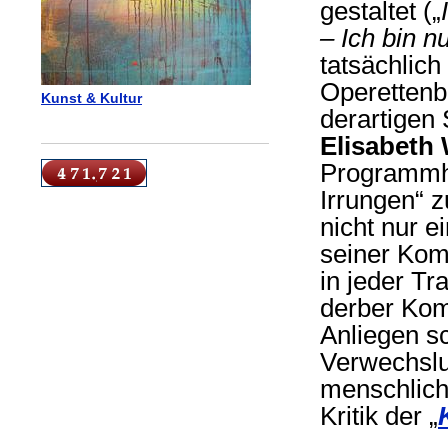
gestaltet („
– Ich bin 
tatsächlic
Operettenb
Kunst & Kultur
derartigen
Elisabeth 
Programmhe
Irrungen“ z
nicht nur e
seiner Kom
in jeder Tr
derber Kom
Anliegen sc
Verwechslu
menschliche
Kritik der „