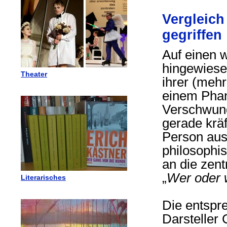
Vergleich
gegriffen
Auf einen 
hingewiese
Theater
ihrer (meh
einem Phan
Verschwund
gerade kräf
Person aus 
philosophi
an die zen
„
Wer oder w
Literarisches
Die entspr
Darsteller 