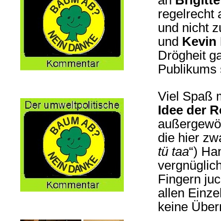
an
Brigitt
regelrecht
und nicht z
und
Kevin
Drögheit ga
Publikums 
Viel Spaß 
Idee der R
außergewöh
die hier z
tü taa
“) Ha
vergnüglich
Fingern juc
allen Einze
keine Über