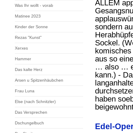
ALLEM appl
Was Ihr wollt - vorab
Gesangsnum
Matinee 2023
applauswür
sondern au
Kinder der Sonne
Herabhüpfe
Rezas "Kunst"
Sockel. (We
Xerxes
komisches 
aus so eine
Hammer
… also … e
Das kalte Herz
kann.) - D
Arsen u Spitzenhäubchen
langanhalte
durchsetzen
Frau Luna
haben soeb
Else (nach Schnitzler)
beigewohnt
Das Versprechen
Dschungelbuch
Edel-Oper