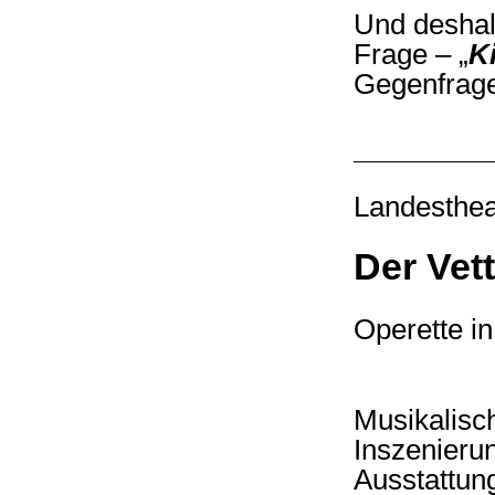
Und deshalb
Frage – „
K
Gegenfrage
Landesthea
Der Vet
Operette i
Musikalis
Inszeni
Aussta