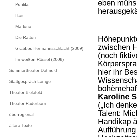
eben mühsa
Puntila
herausgekä
Hair
Marlene
Höhepunkte
Die Ratten
zwischen He
Grabbes Hermannsschlacht (2009)
(noch fikt
Im weißen Rössel (2008)
Körperspra
hier ihr Be
Sommertheater Detmold
Wissenschaf
Stattgespräch Lemgo
bohèmehaft
Theater Bielefeld
Karoline 
(„Ich denke
Theater Paderborn
Talent: Mic
überregional
Handikap ä
ältere Texte
Aufführung