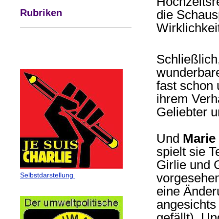
Hochzeitsr
Rubriken
die Schausp
Wirklichke
Schließlich
wunderbar
fast schon 
ihrem Verhä
Geliebter u
Und
Marie
spielt sie
Girlie und 
vorgesehen
Selbstdarstellung
eine Änder
angesichts 
gefällt). U