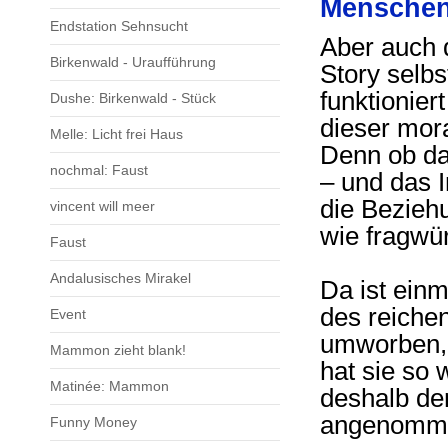
Menschen
Endstation Sehnsucht
Aber auch 
Birkenwald - Uraufführung
Story selbs
funktionier
Dushe: Birkenwald - Stück
dieser mor
Melle: Licht frei Haus
Denn ob da
nochmal: Faust
– und das 
die Bezieh
vincent will meer
wie fragwü
Faust
Andalusisches Mirakel
Da ist einma
des reiche
Event
umworben, 
Mammon zieht blank!
hat sie so
Matinée: Mammon
deshalb de
angenommen
Funny Money