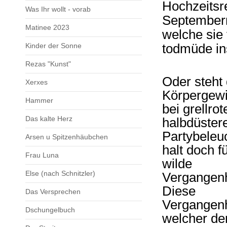
Hochzeitsr
Was Ihr wollt - vorab
September
Matinee 2023
welche sie
todmüde ins
Kinder der Sonne
Rezas "Kunst"
Oder steht
Xerxes
Körpergew
Hammer
bei grellrote
Das kalte Herz
halbdüster
Partybeleu
Arsen u Spitzenhäubchen
halt doch fü
Frau Luna
wilde
Else (nach Schnitzler)
Vergangenh
Diese
Das Versprechen
Vergangenh
Dschungelbuch
welcher de