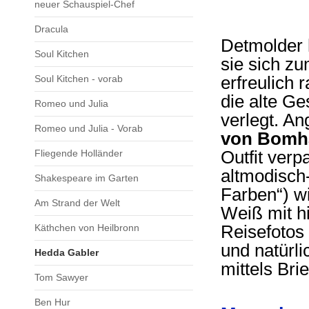
neuer Schauspiel-Chef
Dracula
Detmolder 
Soul Kitchen
sie sich z
erfreulich 
Soul Kitchen - vorab
die alte Ge
Romeo und Julia
verlegt. A
Romeo und Julia - Vorab
von Bomh
Outfit verp
Fliegende Holländer
altmodisch
Shakespeare im Garten
Farben“) w
Am Strand der Welt
Weiß mit h
Reisefotos 
Käthchen von Heilbronn
und natürl
Hedda Gabler
mittels Brie
Tom Sawyer
Ben Hur