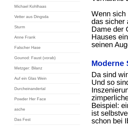
Michael Kohlhaas
Wenn sich I
Vetter aus Dingsda
das sicher
Sturm
Dame der G
Hauses ein
Anne Frank
seinen Aug
Falscher Hase
Gounod: Faust (vorab)
Moderne 
Metzger: Bilanz
Da sind wir
Auf ein Glas Wein
Und so sin
Inszenierun
Durcheinandertal
zimperlich
Powder Her Face
Beispiel: e
asche
ist selbstv
schon bei I
Das Fest