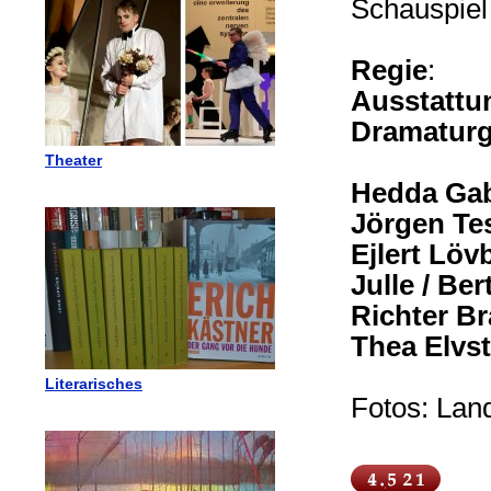
Schauspiel 
Regie
: 
Ausstattu
Dramaturg
Theater
Hedda Gab
Jörgen T
Ejlert Löv
Julle / Ber
Richter B
Thea Elvs
Literarisches
Fotos: Lan