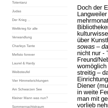
Totentanz
Doch der 
Judas
Langweiler 
mehrmonati
Der Krieg ...
Bibliothek
Weltkrieg für alle
kulturwisse
Verwandlung
über Kunsth
sowas – da
Charleys Tante
nicht nur -
Mefisto forever
Freund/Neb
Laurel & Hardy
womöglich 
streitig – 
Weibsteufel
Einrichtung
Vier Himmelsrichtungen
Diener (mu
Am Schwarzen See
in weite F
man mit ge
Kleiner Mann was nun?
vorlieb ne
Sommernachtstraum