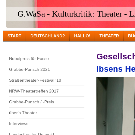
G.WaSa - Kulturkritik: Theater - Li
START
DEUTSCHLAND?
HALLO!
THEATER
BÜ
Gesellsch
Nobelpreis für Fosse
Ibsens H
Grabbe-Punsch 2021
Straßentheater-Festival '18
NRW-Theatertreffen 2017
Grabbe-Punsch / -Preis
über's Theater ...
Interviews
Landestheater Detmold