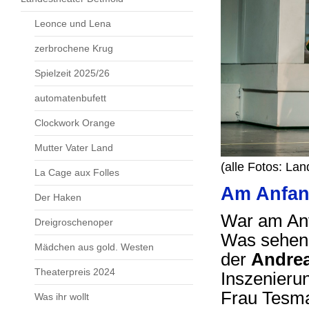
Leonce und Lena
zerbrochene Krug
Spielzeit 2025/26
automatenbufett
Clockwork Orange
Mutter Vater Land
(alle Fotos: La
La Cage aux Folles
Am Anfan
Der Haken
War am Anf
Dreigroschenoper
Was sehen w
Mädchen aus gold. Westen
der
Andrea
Theaterpreis 2024
Inszenieru
Frau Tesman
Was ihr wollt