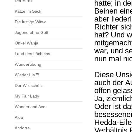
Der Streit
hatte; in d
Beinen eine
Katze im Sack
aber lieder
Die lustige Witwe
Richter sic
Jugend ohne Gott
hat? Und w
mitgemacht 
Onkel Wanja
war, und se
Land des Lächelns
nun mal ni
Wunderübung
Diese Unsi
Wieder LIVE!
auch der A
Der Wildschütz
offen gelas
My Fair Lady
Ja, ziemlic
Oder ist da
Wonderland Ave.
besessenen
Aida
Hedda-Eiler
Andorra
Verhältnis 