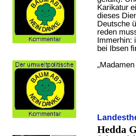
Karikatur 
dieses Dien
Deutsche ü
reden muss
Immerhin: i
bei Ibsen f
„Madamen 
Landesth
Hedda G