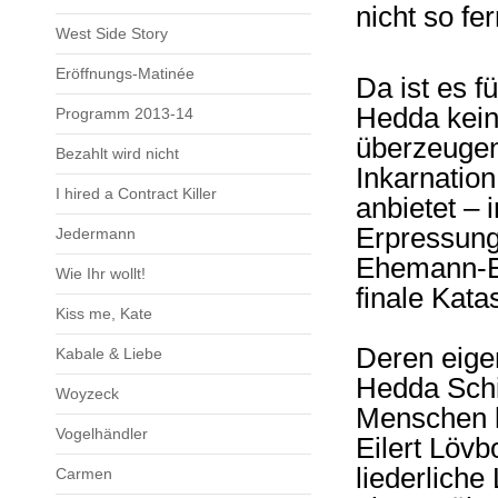
nicht so fe
West Side Story
Eröffnungs-Matinée
Da ist es fü
Hedda kein 
Programm 2013-14
überzeuge
Bezahlt wird nicht
Inkarnatio
I hired a Contract Killer
anbietet – 
Erpressung
Jedermann
Ehemann-Eh
Wie Ihr wollt!
finale Kat
Kiss me, Kate
Deren eige
Kabale & Liebe
Hedda Schi
Woyzeck
Menschen l
Vogelhändler
Eilert Lövb
liederliche
Carmen