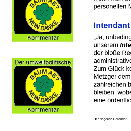
personellen M
Intendant
„Ja, unbeding
unserem
Int
der bloße Re
administrativ
Zum Glück ko
Metzger dem 
zahlreichen 
bleiben, wobe
eine ordentl
Der fliegende Holländer