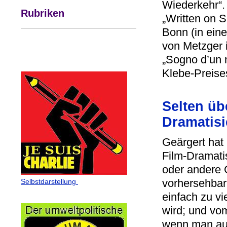
Wiederkehr“.
Rubriken
„Written on S
Bonn (in eine
von Metzger 
„Sogno d’un 
Klebe-Preise
Selten ü
Dramatis
Geärgert hat
Film-Dramati
oder andere 
vorhersehbar
Selbstdarstellung
einfach zu vi
wird; und v
wenn man auf