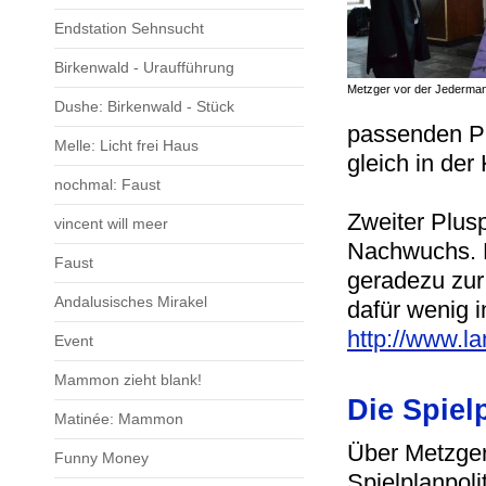
Endstation Sehnsucht
Birkenwald - Uraufführung
Metzger vor der Jederman
Dushe: Birkenwald - Stück
passenden Pr
Melle: Licht frei Haus
gleich in der 
nochmal: Faust
Zweiter Plus
vincent will meer
Nachwuchs.
Faust
geradezu zur
Andalusisches Mirakel
dafür wenig i
http://www.l
Event
Mammon zieht blank!
Die Spiel
Matinée: Mammon
Über Metzge
Funny Money
Spielplanpol