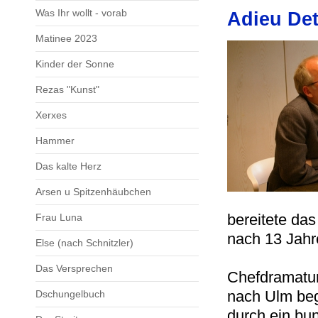
Was Ihr wollt - vorab
Adieu De
Matinee 2023
Kinder der Sonne
Rezas "Kunst"
Xerxes
Hammer
Das kalte Herz
Arsen u Spitzenhäubchen
bereitete da
Frau Luna
nach 13 Jahr
Else (nach Schnitzler)
Das Versprechen
Chefdramatur
nach Ulm beg
Dschungelbuch
durch ein bu