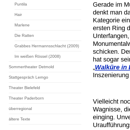
Gerade im Mu
Puntila
denkt man dab
Hair
Kategorie ein
Marlene
ersten Ring d
Unterfangen,
Die Ratten
Monumentalwe
Grabbes Hermannsschlacht (2009)
schicken. De
Im weißen Rössel (2008)
hat sogar se
„
Walküre in
Sommertheater Detmold
Inszenierung 
Stattgespräch Lemgo
Theater Bielefeld
Theater Paderborn
Vielleicht n
Wagnisse, di
überregional
einging. Unv
ältere Texte
Uraufführung