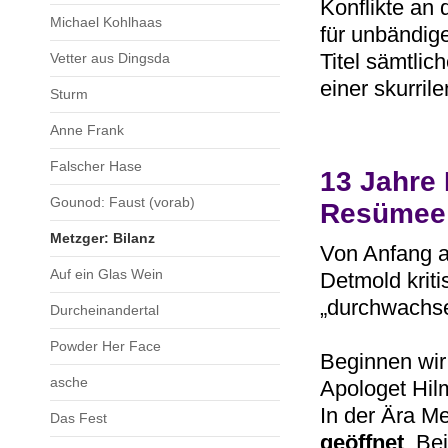
Konflikte an
Michael Kohlhaas
für unbändig
Titel sämtlic
Vetter aus Dingsda
einer skurril
Sturm
Anne Frank
Falscher Hase
13 Jahre 
Gounod: Faust (vorab)
Resümee
Metzger: Bilanz
Von Anfang a
Auf ein Glas Wein
Detmold kriti
„durchwachse
Durcheinandertal
Powder Her Face
Beginnen wir
asche
Apologet Hil
In der Ära M
Das Fest
geöffnet
. Be