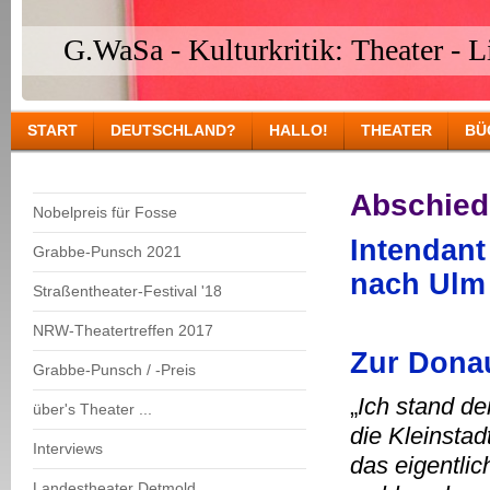
G.WaSa - Kulturkritik: Theater - Li
START
DEUTSCHLAND?
HALLO!
THEATER
BÜ
Abschied
Nobelpreis für Fosse
Intendant
Grabbe-Punsch 2021
nach Ulm
Straßentheater-Festival '18
NRW-Theatertreffen 2017
Zur Dona
Grabbe-Punsch / -Preis
„
Ich stand d
über's Theater ...
die Kleinstad
Interviews
das eigentlic
Landestheater Detmold