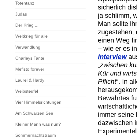
Totentanz
sicherlich dis
Judas
ja schlimm, w
Man sollte ih
Der Krieg ...
zugestehen, 
Weltkrieg für alle
einen Weg fi
Verwandlung
– wie er es 
Interview
aus
Charleys Tante
„
zwischen kün
Mefisto forever
Kür und wirts
Laurel & Hardy
Pflicht
“. In a
herausgekomm
Weibsteufel
Bewährtes fü
Vier Himmelsrichtungen
wirtschaftlic
Am Schwarzen See
immer seine 
dazwischen i
Kleiner Mann was nun?
Experimentell
Sommernachtstraum