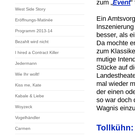
zum „
Event
“
West Side Story
Ein Amtsvorg
Eröffnungs-Matinée
Inszenierung
Programm 2013-14
besser, als e
Bezahlt wird nicht
Da mochte er 
zum Klassike
I hired a Contract Killer
mutige Inten
Jedermann
Stücke auf d
Wie Ihr wollt!
Landestheat
mal wieder m
Kiss me, Kate
der einen ode
Kabale & Liebe
so war doch 
Woyzeck
Wagnis einz
Vogelhändler
Tollkühn: 
Carmen