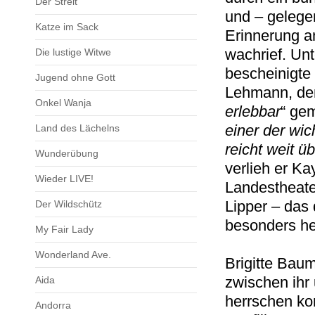
Der Streit
und – gelegen
Katze im Sack
Erinnerung a
wachrief. Un
Die lustige Witwe
bescheinigte
Jugend ohne Gott
Lehmann, dem
Onkel Wanja
erlebbar
“ ge
einer der wic
Land des Lächelns
reicht weit ü
Wunderübung
verlieh er Ka
Wieder LIVE!
Landestheate
Lipper – das
Der Wildschütz
besonders he
My Fair Lady
Wonderland Ave.
Brigitte Bau
zwischen ihr
Aida
herrschen kon
Andorra