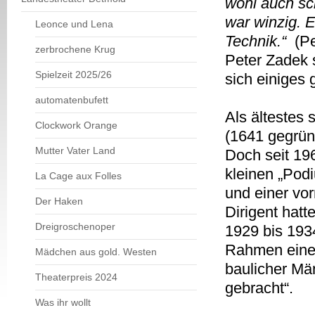
wohl auch sc
war winzig. E
Leonce und Lena
Technik.“
(Pe
zerbrochene Krug
Peter Zadek 
Spielzeit 2025/26
sich einiges 
automatenbufett
Als ältestes 
Clockwork Orange
(1641 gegrün
Mutter Vater Land
Doch seit 19
kleinen „Pod
La Cage aux Folles
und einer vo
Der Haken
Dirigent hat
Dreigroschenoper
1929 bis 1934
Rahmen einer
Mädchen aus gold. Westen
baulicher Mä
Theaterpreis 2024
gebracht“.
Was ihr wollt