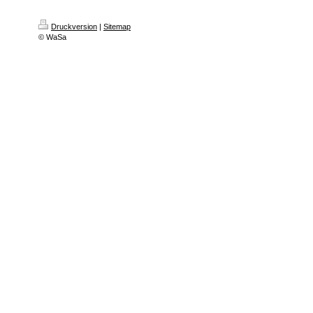
Druckversion
|
Sitemap
© WaSa