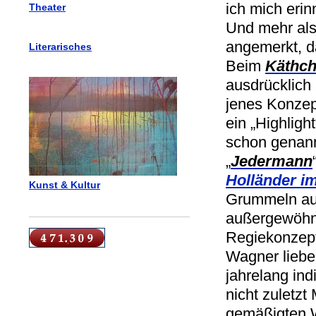
ich mich erin
Theater
Und mehr als
angemerkt, d
Literarisches
Beim
Käthc
ausdrücklich
jenes Konzept
ein „Highlig
schon genann
„
Jedermann
Holländer i
Kunst & Kultur
Grummeln aus
außergewöhnl
Regiekonzept
Wagner liebe
jahrelang ind
nicht zuletzt
gemäßigten 