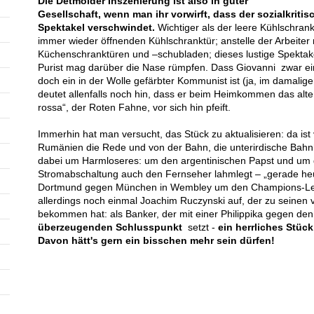
Die Detmolder Inszenierung ist also in guter
Gesellschaft, wenn man ihr vorwirft, dass der sozialkrit
Spektakel verschwindet.
Wichtiger als der leere Kühlschrank 
immer wieder öffnenden Kühlschranktür; anstelle der Arbeiter r
Küchenschranktüren und –schubladen; dieses lustige Spektak
Purist mag darüber die Nase rümpfen. Dass Giovanni zwar ein
doch ein in der Wolle gefärbter Kommunist ist (ja, im damaligen
deutet allenfalls noch hin, dass er beim Heimkommen das alte
rossa“, der Roten Fahne, vor sich hin pfeift.
Immerhin hat man versucht, das Stück zu aktualisieren: da is
Rumänien die Rede und von der Bahn, die unterirdische Bahnh
dabei um Harmloseres: um den argentinischen Papst und um 
Stromabschaltung auch den Fernseher lahmlegt – „gerade heu
Dortmund gegen München in Wembley um den Champions-Leag
allerdings noch einmal Joachim Ruczynski auf, der zu seinen v
bekommen hat: als Banker, der mit einer Philippika gegen den
überzeugenden Schlusspunkt
setzt -
ein herrliches Stück
Davon hätt's gern ein bisschen mehr sein dürfen!