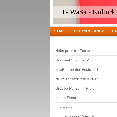
G.WaSa - Kulturkri
START
DEUTSCHLAND?
HA
Nobelpreis für Fosse
Grabbe-Punsch 2021
Straßentheater-Festival '18
NRW-Theatertreffen 2017
Grabbe-Punsch / -Preis
über's Theater ...
Interviews
Landestheater Detmold