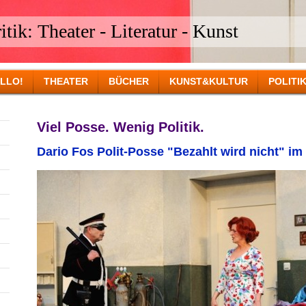
tik: Theater - Literatur - Kunst
LLO!
THEATER
BÜCHER
KUNST&KULTUR
POLITI
Viel Posse. Wenig Politik.
Dario Fos Polit-Posse "Bezahlt wird nicht" i