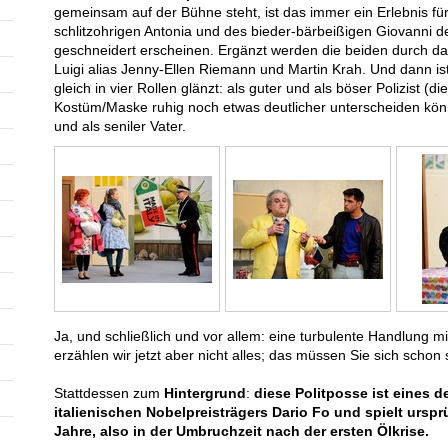
gemeinsam auf der Bühne steht, ist das immer ein Erlebnis für 
schlitzohrigen Antonia und des bieder-bärbeißigen Giovanni d
geschneidert erscheinen. Ergänzt werden die beiden durch 
Luigi alias Jenny-Ellen Riemann und Martin Krah. Und dann i
gleich in vier Rollen glänzt: als guter und als böser Polizist (
Kostüm/Maske ruhig noch etwas deutlicher unterscheiden kön
und als seniler Vater.
Ja, und schließlich und vor allem: eine turbulente Handlung m
erzählen wir jetzt aber nicht alles; das müssen Sie sich schon
Stattdessen zum
Hintergrund
:
diese Politposse ist eines 
italienischen Nobelpreisträgers Dario Fo und spielt urspr
Jahre, also in der Umbruchzeit nach der ersten Ölkrise.