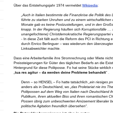
Über das Entstehungsjahr 1974 vermeldet
Wikipedia
:
„Auch in Italien bestimmte die Finanzkrise die Politik des 
führte zu starken Unruhen und zu einem wirtschaftliche
Monate gab es keine Postzustellungen, und in den Groß
knapp. In der Regierung häuften sich Korruptionsfälle ....
unangefochtene) Christdemokratische Regierungspartei v
-
In diese Zeit fällt auch die Reform des PCI in Richtu
durch Enrico Berlinguer – was wiederum den überzeugt
Linksabweichler machte.
Dass eine Arbeiterfamilie ihre Stromrechnung oder Miete nich
Preissteigerungen für Güter des täglichen Bedarfs an die Exis
Hintergrund für diese Politposse. Fo hat seine Stücke wirklich
„
tua res agitur – da werden deine Probleme behandelt
“ .
Denn – so HENSEL – Fo hatte tatsächlich
„ein riesiges p
anders als in Deutschland, wo
„das Proletariat nie ins T
Politpossen auf dem Weg von Italien nach Deutschland ih
Publikum, ihren aktuellen Biss und ihren romantischen Ch
Possen übrig zum unbeschwerten Amüsement liberaler bür
politische Agitation freundlich übersehen“.