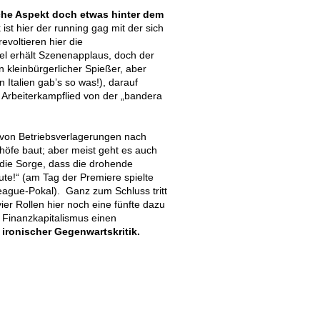
ische Aspekt doch etwas hinter dem
ist hier der running gag mit der sich
evoltieren hier die
el erhält Szenenapplaus, doch der
 kleinbürgerlicher Spießer, aber
 Italien gab’s so was!), darauf
 Arbeiterkampflied von der „bandera
t von Betriebsverlagerungen nach
öfe baut; aber meist geht es auch
die Sorge, dass die drohende
te!“ (am Tag der Premiere spielte
ue-Pokal). Ganz zum Schluss tritt
ier Rollen hier noch eine fünfte dazu
 Finanzkapitalismus einen
 ironischer Gegenwartskritik.