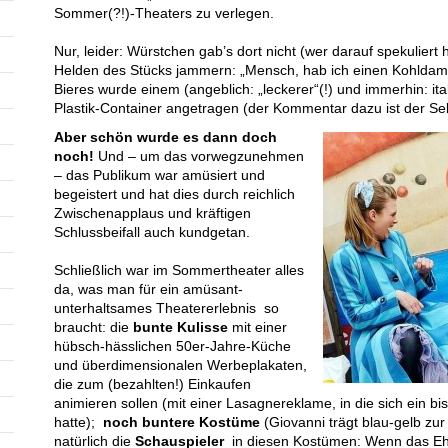
Sommer(?!)-Theaters zu verlegen.
Nur, leider: Würstchen gab’s dort nicht (wer darauf spekulie
Helden des Stücks jammern: „Mensch, hab ich einen Kohldampf
Bieres wurde einem (angeblich: „leckerer“(!) und immerhin: ita
Plastik-Container angetragen (der Kommentar dazu ist der Sel
Aber schön wurde es dann doch
noch!
Und – um das vorwegzunehmen
– das Publikum war amüsiert und
begeistert und hat dies durch reichlich
Zwischenapplaus und kräftigen
Schlussbeifall auch kundgetan.
Schließlich war im Sommertheater alles
da, was man für ein amüsant-
unterhaltsames Theatererlebnis so
braucht: die
bunte Kulisse
mit einer
hübsch-hässlichen 50er-Jahre-Küche
und überdimensionalen Werbeplakaten,
die zum (bezahlten!) Einkaufen
animieren sollen (mit einer Lasagnereklame, in die sich ein b
hatte);
noch buntere Kostüme
(Giovanni trägt blau-gelb zur
natürlich die
Schauspieler
in diesen Kostümen: Wenn das Ehe