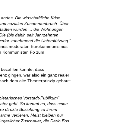
Landes. Die wirtschaftliche Krise
n und sozialen Zusammenbruch. Über
städten wurden ... die Wohnungen
 Die (bis dahin seit Jahrzehnten
erlor zunehmend die Unterstützung.“
ng eines moderaten Eurokommunismus
en Kommunisten Fo zum
t bezahlen konnte, dass
tenz gingen, war also ein ganz realer
 nach dem alte Theaterprinzip gebaut:
roletarisches Vorstadt-Publikum“
,
heater geht. So kommt es, dass seine
re direkte Beziehung zu ihrem
arme verlieren. Meist bleiben nur
gerlicher Zuschauer, die Dario Fos