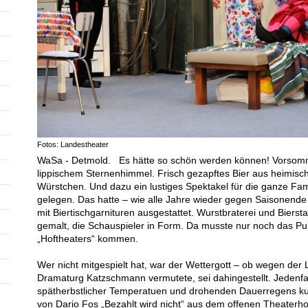
Fotos: Landestheater
WaSa - Detmold. Es hätte so schön werden können! Vorsomme
lippischem Sternenhimmel. Frisch gezapftes Bier aus heimisc
Würstchen. Und dazu ein lustiges Spektakel für die ganze Fami
gelegen. Das hatte – wie alle Jahre wieder gegen Saisonende
mit Biertischgarnituren ausgestattet. Wurstbraterei und Biers
gemalt, die Schauspieler in Form. Da musste nur noch das Pu
„Hoftheaters“ kommen.
Wer nicht mitgespielt hat, war der Wettergott – ob wegen der L
Dramaturg Katzschmann vermutete, sei dahingestellt. Jedenfal
spätherbstlicher Temperatuen und drohenden Dauerregens kurz
von Dario Fos „Bezahlt wird nicht“ aus dem offenen Theaterho