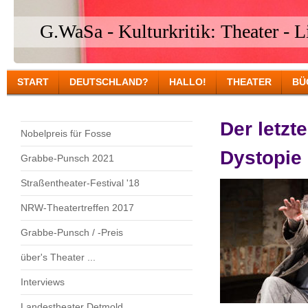
G.WaSa - Kulturkritik: Theater - Li
START
DEUTSCHLAND?
HALLO!
THEATER
BÜ
Der letzt
Nobelpreis für Fosse
Dystopie
Grabbe-Punsch 2021
Straßentheater-Festival '18
NRW-Theatertreffen 2017
Grabbe-Punsch / -Preis
über's Theater ...
Interviews
Landestheater Detmold