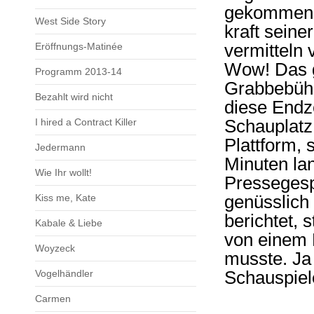
gekommen? 
West Side Story
kraft seine
Eröffnungs-Matinée
vermitteln 
Wow! Das 
Programm 2013-14
Grabbebühn
Bezahlt wird nicht
diese Endz
I hired a Contract Killer
Schauplatz 
Plattform, 
Jedermann
Minuten lan
Wie Ihr wollt!
Pressegesp
Kiss me, Kate
genüsslich
berichtet, 
Kabale & Liebe
von einem 
Woyzeck
musste. Ja
Vogelhändler
Schauspiel
Carmen