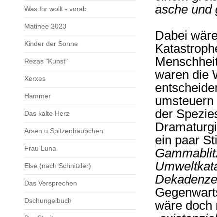
asche und
Was Ihr wollt - vorab
Matinee 2023
Dabei wäre
Kinder der Sonne
Katastroph
Menschheit
Rezas "Kunst"
waren die 
Xerxes
entscheide
Hammer
umsteuern 
der Spezie
Das kalte Herz
Dramaturgi
Arsen u Spitzenhäubchen
ein paar St
Frau Luna
Gammablitz
Umweltkatas
Else (nach Schnitzler)
Dekadenze
Das Versprechen
Gegenwarts
Dschungelbuch
wäre doch m