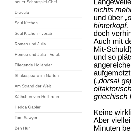
Langeweile 
neuer Schauspiel-Chef
nichts mehr
Dracula
und über „
Soul Kitchen
hinterkopf,
doch verhin
Soul Kitchen - vorab
Auch mit d
Romeo und Julia
Mit-Schuld)
Romeo und Julia - Vorab
und so plät
angereicher
Fliegende Holländer
aufgemotzt
Shakespeare im Garten
(„
dorsal g
Am Strand der Welt
olfaktorisc
griechisch
Käthchen von Heilbronn
Hedda Gabler
Keine wirk
Tom Sawyer
Aber vielle
Minuten be
Ben Hur