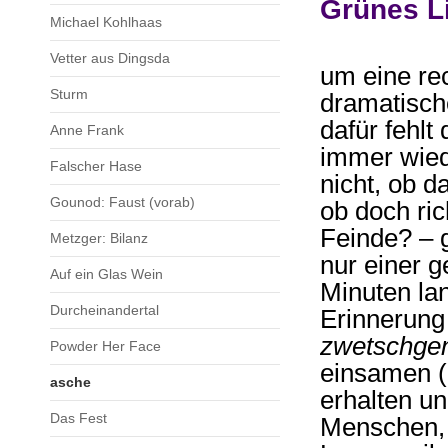
Grünes Li
Michael Kohlhaas
Vetter aus Dingsda
um eine rec
Sturm
dramatische
dafür fehl
Anne Frank
immer wied
Falscher Hase
nicht, ob d
Gounod: Faust (vorab)
ob doch ri
Feinde? – g
Metzger: Bilanz
nur einer g
Auf ein Glas Wein
Minuten la
Durcheinandertal
Erinnerung
zwetschgen
Powder Her Face
einsamen (
asche
erhalten un
Das Fest
Menschen, 