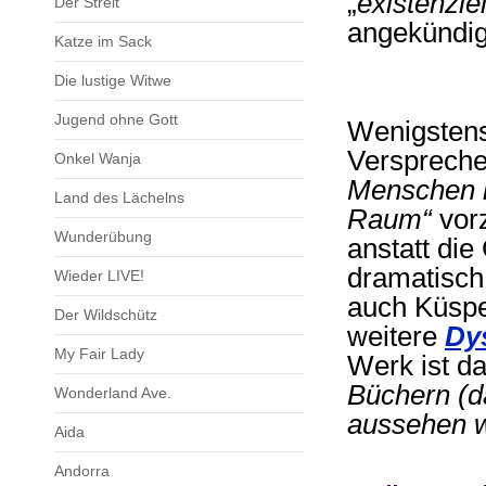
„
existenzie
Der Streit
angekündig
Katze im Sack
Die lustige Witwe
Jugend ohne Gott
Wenigstens 
Versprech
Onkel Wanja
Menschen i
Land des Lächelns
Raum“
vor
Wunderübung
anstatt di
dramatisch 
Wieder LIVE!
auch Küsper
Der Wildschütz
weitere
Dy
My Fair Lady
Werk ist da
Büchern (d
Wonderland Ave.
aussehen w
Aida
Andorra