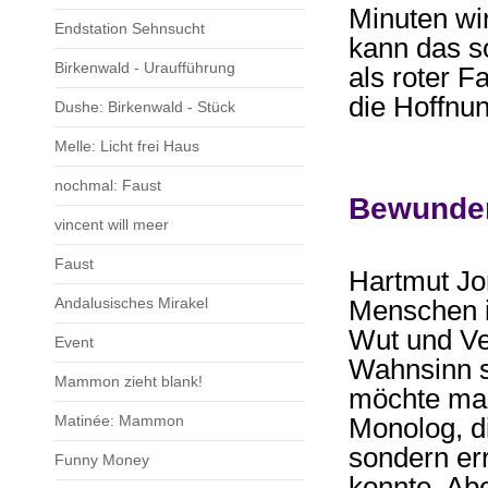
Minuten wir
Endstation Sehnsucht
kann das s
Birkenwald - Uraufführung
als roter F
die Hoffnun
Dushe: Birkenwald - Stück
Melle: Licht frei Haus
nochmal: Faust
Bewunder
vincent will meer
Faust
Hartmut Jo
Andalusisches Mirakel
Menschen in
Wut und Ve
Event
Wahnsinn s
Mammon zieht blank!
möchte man
Matinée: Mammon
Monolog, d
sondern err
Funny Money
konnte. Ab