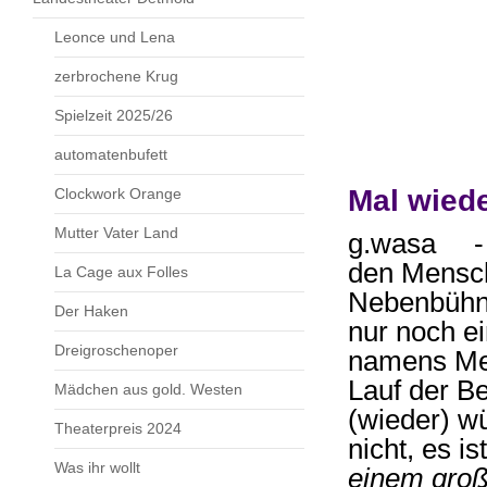
Leonce und Lena
zerbrochene Krug
Spielzeit 2025/26
automatenbufett
Mal wiede
Clockwork Orange
Mutter Vater Land
g.wasa - 
den Mensch
La Cage aux Folles
Nebenbühne
Der Haken
nur noch e
Dreigroschenoper
namens Men
Lauf der Be
Mädchen aus gold. Westen
(wieder) w
Theaterpreis 2024
nicht, es i
Was ihr wollt
einem große