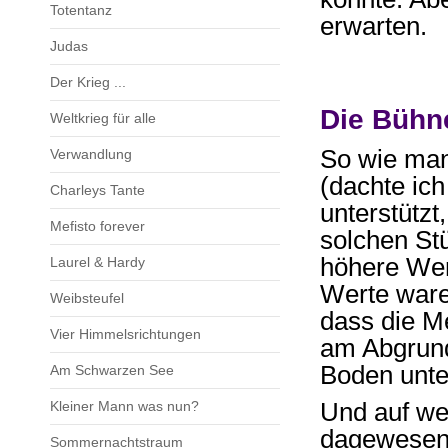
Totentanz
erwarten.
Judas
Der Krieg ...
Die Bühne
Weltkrieg für alle
So wie man
Verwandlung
(dachte ich
Charleys Tante
unterstützt
Mefisto forever
solchen Stü
höhere Wer
Laurel & Hardy
Werte ware
Weibsteufel
dass die M
Vier Himmelsrichtungen
am Abgrund
Boden unte
Am Schwarzen See
Kleiner Mann was nun?
Und auf wel
dagewesene
Sommernachtstraum