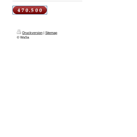
Druckversion
|
Sitemap
© WaSa