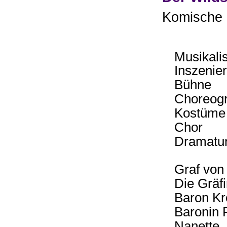
Komische O
Musikali
Inszenie
Bühne
Choreogr
Kostüme
Chor
Dramatur
Graf von
Die Gräf
Baron Kr
Baronin 
Nanette