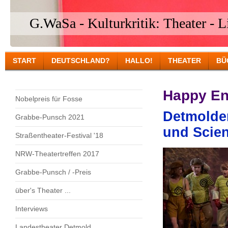
G.WaSa - Kulturkritik: Theater - Li
START
DEUTSCHLAND?
HALLO!
THEATER
BÜ
Happy En
Nobelpreis für Fosse
Detmolde
Grabbe-Punsch 2021
und Scien
Straßentheater-Festival '18
NRW-Theatertreffen 2017
Grabbe-Punsch / -Preis
über's Theater ...
Interviews
Landestheater Detmold