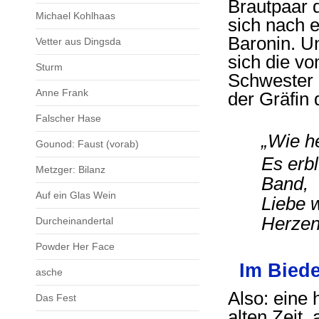
Brautpaar 
Michael Kohlhaas
sich nach 
Baronin. Un
Vetter aus Dingsda
sich die v
Sturm
Schwester e
Anne Frank
der Gräfin 
Falscher Hase
„Wie he
Gounod: Faust (vorab)
Es erb
Metzger: Bilanz
Band,
Auf ein Glas Wein
Liebe 
Herzen
Durcheinandertal
Powder Her Face
Im Biede
asche
Also: eine
Das Fest
alten Zeit,