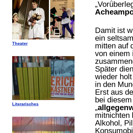
„Vorüberle
Acheamp
Damit ist 
ein seltsa
Theater
mitten auf 
von einem 
zusammeng
Später die
wieder holt
in den Mu
Erst aus d
bei diesem
Literarisches
„
allgegen
mitnichten
Alkohol, Pi
Konsumobje