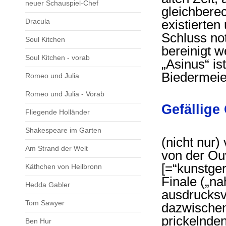
neuer Schauspiel-Chef
gleichbere
Dracula
existierte
Schluss no
Soul Kitchen
bereinigt w
Soul Kitchen - vorab
„Asinus“ ist
Biedermeie
Romeo und Julia
Romeo und Julia - Vorab
Gefällige
Fliegende Holländer
Shakespeare im Garten
(nicht nur)
Am Strand der Welt
von der Ouv
[=“kunstge
Käthchen von Heilbronn
Finale („n
Hedda Gabler
ausdrucksv
Tom Sawyer
dazwischen
prickelnde
Ben Hur