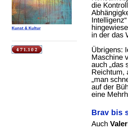
die Kontrol
Abhängigke
Intelligenz
hingewiesen
Kunst & Kultur
in der das 
Übrigens: I
Maschine v
auch „das s
Reichtum, a
„man schne
auf der Büh
eine Mehrh
Brav bis 
Auch
Vale