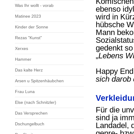
Komischen 
Was Ihr wollt - vorab
ebenso idyl
wird in Kü
Matinee 2023
hübsche Wa
Kinder der Sonne
Mann bekom
Rezas "Kunst"
Sozialstat
gedenkt so
Xerxes
„
Lebens Wi
Hammer
Happy End,
Das kalte Herz
sich darob 
Arsen u Spitzenhäubchen
Frau Luna
Verkleidu
Else (nach Schnitzler)
Für die un
Das Versprechen
sind ja imm
Landadel, d
Dschungelbuch
genre- bzw