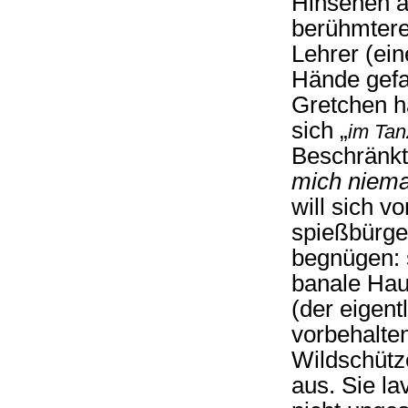
Hinsehen al
berühmtere
Lehrer (ei
Hände gefal
Gretchen h
sich „
im Tan
Beschränkth
mich niema
will sich v
spießbürge
begnügen: 
banale Hau
(der eigent
vorbehalten
Wildschütz
aus. Sie l