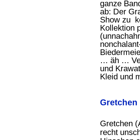
ganze Band
ab: Der Gra
Show zu ko
Kollektion
(unnachahm
nonchalant-
Biedermeier
… äh … Ver
und Krawat
Kleid und m
Gretchen 
Gretchen (A
recht unsc