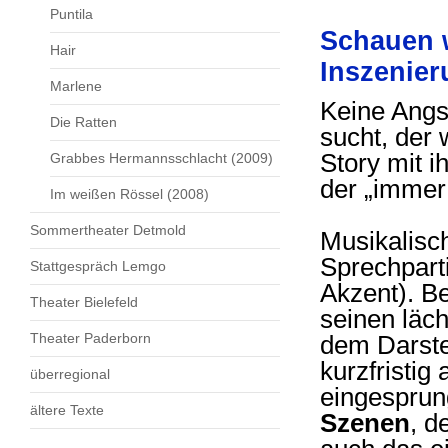
Puntila
Schauen w
Hair
Inszenier
Marlene
Keine Angs
Die Ratten
sucht, der
Story mit 
Grabbes Hermannsschlacht (2009)
der „
immer 
Im weißen Rössel (2008)
Sommertheater Detmold
Musikalisch
Sprechparti
Stattgespräch Lemgo
Akzent). B
Theater Bielefeld
seinen läc
Theater Paderborn
dem Darste
kurzfristig
überregional
eingesprun
ältere Texte
Szenen
, d