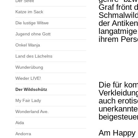
Der Streit
Graf frönt 
Katze im Sack
Schmalwild,
der Antiken
Die lustige Witwe
langatmige
Jugend ohne Gott
ihrem Pers
Onkel Wanja
Land des Lächelns
Wunderübung
Wieder LIVE!
Die für ko
Der Wildschütz
Verkleidun
auch erotis
My Fair Lady
unerkannte
Wonderland Ave.
beigesteuer
Aida
Am Happy E
Andorra