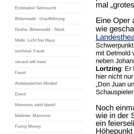
mal „grote
Endstation Sehnsucht
Birkenwald - Uraufführung
Eine Oper a
wie geschaf
Dushe: Birkenwald - Stück
Landesthea
Melle: Licht frei Haus
Schwerpunkt 
nochmal: Faust
mit Detmold 
neben Johan
vincent will meer
Lortzing
: Er
Faust
hier nicht n
„Don Juan un
Andalusisches Mirakel
Schauspieler
Event
Mammon zieht blank!
Noch einma
wie in der 
Matinée: Mammon
ein feierse
Funny Money
Höhepunkt 