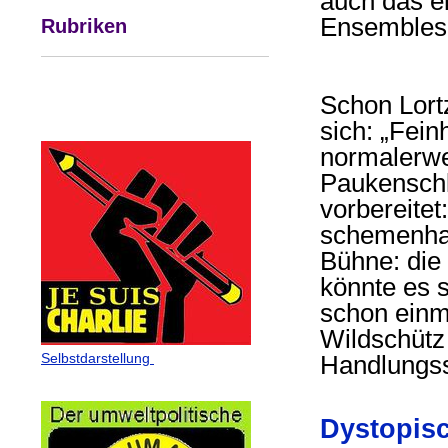
auch das e
Ensembles 
Rubriken
Schon Lort
sich: „Fein
normalerwe
Paukenschl
vorbereitet
schemenhaf
Bühne: die 
könnte es 
schon einm
Wildschütz 
Selbstdarstellung
Handlungss
Dystopis