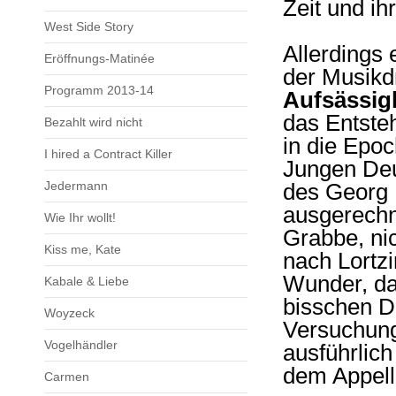
Zeit und i
West Side Story
Allerdings 
Eröffnungs-Matinée
der Musikd
Programm 2013-14
Aufsässig
das Entsteh
Bezahlt wird nicht
in die Epo
I hired a Contract Killer
Jungen Deu
Jedermann
des Georg 
ausgerechn
Wie Ihr wollt!
Grabbe, ni
Kiss me, Kate
nach Lortzi
Wunder, das
Kabale & Liebe
bisschen D
Woyzeck
Versuchung
Vogelhändler
ausführlich
dem Appel
Carmen