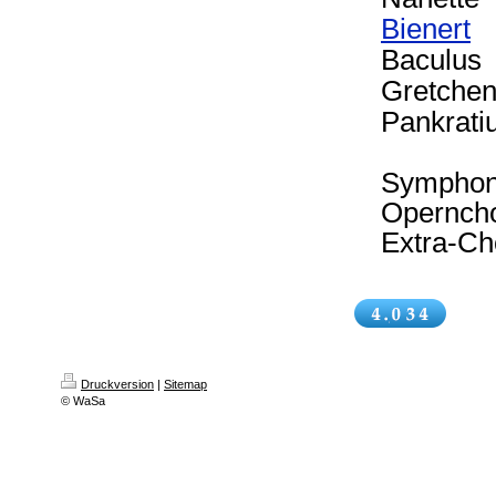
Bienert
Baculus
Gretche
Pankrati
Symphon
Operncho
Extra-Ch
Druckversion
|
Sitemap
© WaSa