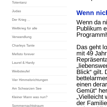
Totentanz
Judas
Wenn nic
Der Krieg ...
Wenn da ni
Publikum e
Weltkrieg für alle
Programmhe
Verwandlung
Charleys Tante
Das geht lo
mit 49 Jahr
Mefisto forever
Repräsenta
Laurel & Hardy
„liebenswe
Blick“ gilt.
Weibsteufel
bettelarmer
Vier Himmelsrichtungen
einen dera
Am Schwarzen See
Gemüt“ her
„Vielleicht
Kleiner Mann was nun?
der Familie
Sommernachtstraum