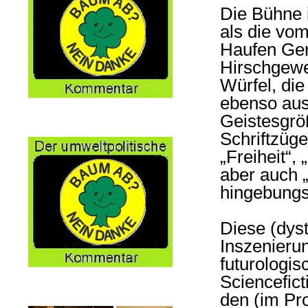
Die Bühne i
als die vom
Haufen Ger
Hirschgewe
Würfel, die
ebenso aus
Geistesgröß
Schriftzüge
„Freiheit“,
aber auch 
hingebungsv
Diese (dys
Inszenieru
futurologi
Sciencefic
den (im Pr