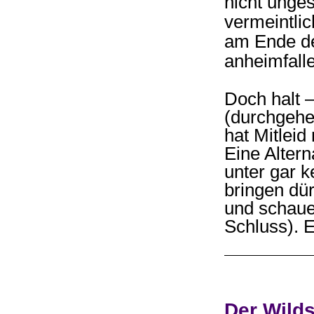
nicht unge
vermeintli
am Ende d
anheimfall
Doch halt 
(durchgehe
hat Mitleid 
Eine Altern
unter gar 
bringen dü
und schaue
Schluss). E
Der Wild